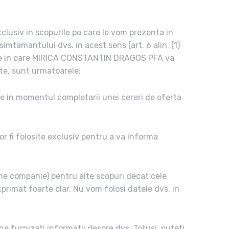
clusiv in scopurile pe care le vom prezenta in
mtamantului dvs. in acest sens (art. 6 alin. (1)
tiile in care MIRICA CONSTANTIN DRAGOS PFA va
ate, sunt urmatoarele:
e in momentul completarii unei cereri de oferta
or fi folosite exclusiv pentru a va informa
ume companie) pentru alte scopuri decat cele
xprimat foarte clar. Nu vom folosi datele dvs. in
ne furnizati informatii despre dvs. Totusi, puteti