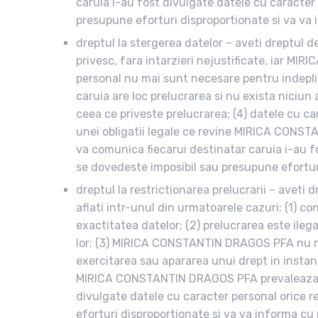
caruia i-au fost divulgate datele cu caracter 
presupune eforturi disproportionate si va va in
dreptul la stergerea datelor – aveti dreptul
privesc, fara intarzieri nejustificate, iar M
personal nu mai sunt necesare pentru indepli
caruia are loc prelucrarea si nu exista niciun 
ceea ce priveste prelucrarea; (4) datele cu ca
unei obligatii legale ce revine MIRICA CONS
va comunica fiecarui destinatar caruia i-au f
se dovedeste imposibil sau presupune eforturi 
dreptul la restrictionarea prelucrarii – avet
aflati intr-unul din urmatoarele cazuri: (1) 
exactitatea datelor; (2) prelucrarea este ilega
lor; (3) MIRICA CONSTANTIN DRAGOS PFA nu mai 
exercitarea sau apararea unui drept in instanta
MIRICA CONSTANTIN DRAGOS PFA prevaleaza as
divulgate datele cu caracter personal orice r
eforturi disproportionate si va va informa cu p