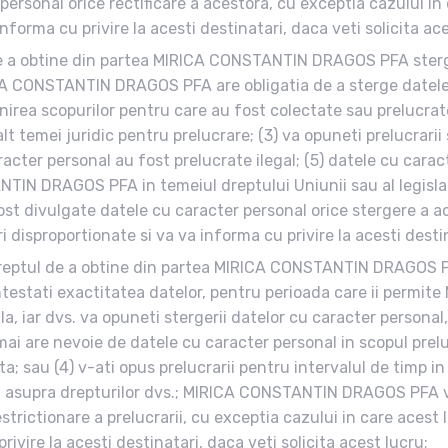
personal orice rectificare a acestora, cu exceptia cazului i
forma cu privire la acesti destinatari, daca veti solicita ace
 de a obtine din partea MIRICA CONSTANTIN DRAGOS PFA sterg
IRICA CONSTANTIN DRAGOS PFA are obligatia de a sterge datele
nirea scopurilor pentru care au fost colectate sau prelucra
alt temei juridic pentru prelucrare; (3) va opuneti prelucrarii
racter personal au fost prelucrate ilegal; (5) datele cu cara
TANTIN DRAGOS PFA in temeiul dreptului Uniunii sau al leg
ost divulgate datele cu caracter personal orice stergere a a
disproportionate si va va informa cu privire la acesti destina
i dreptul de a obtine din partea MIRICA CONSTANTIN DRAGOS PF
contestati exactitatea datelor, pentru perioada care ii per
la, iar dvs. va opuneti stergerii datelor cu caracter personal,
are nevoie de datele cu caracter personal in scopul prelucra
; sau (4) v-ati opus prelucrarii pentru intervalul de timp in 
upra drepturilor dvs.; MIRICA CONSTANTIN DRAGOS PFA va 
estrictionare a prelucrarii, cu exceptia cazului in care aces
rivire la acesti destinatari, daca veti solicita acest lucru;