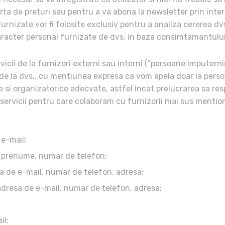
erta de preturi sau pentru a va abona la newsletter prin inte
furnizate vor fi folosite exclusiv pentru a analiza cererea dv
aracter personal furnizate de dvs. in baza consimtamantului
icii de la furnizori externi sau interni (”persoane imputern
 de la dvs., cu mentiunea expresa ca vom apela doar la perso
e si organizatorice adecvate, astfel incat prelucrarea sa re
e servicii pentru care colaboram cu furnizorii mai sus mentio
 e-mail;
, prenume, numar de telefon;
a de e-mail, numar de telefon, adresa;
adresa de e-mail, numar de telefon, adresa;
il;