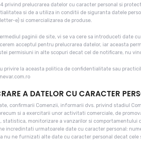
4 privind prelucrarea datelor cu caracter personal si protecti
ialitatea si de a utiliza in conditii de siguranta datele pers
etter-e) si comercializarea de produse.
termediul paginii de site, vi se va cere sa introduceti date 
cerem acceptul pentru prelucrarea datelor, iar aceasta per
stei permisiuni in alte scopuri decat cel de notificare, nu vi
u privire la aceasta politica de confidentialitate sau practic
anevar.com.ro
CRARE A DATELOR CU CARACTER PER
date, confirmarii Comenzii, informarii dvs. privind stadiul Com
, precum si a exercitarii unor activitati comerciale, de promova
, statistica, monitorizare a vanzarilor si comportamentului d
 ne incredintati urmatoarele date cu caracter personal: num
a nu ne furnizati alte date cu caracter personal decat cele 