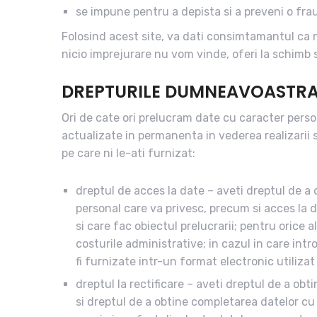
se impune pentru a depista si a preveni o fra
Folosind acest site, va dati consimtamantul ca n
nicio imprejurare nu vom vinde, oferi la schimb
DREPTURILE DUMNEAVOASTR
Ori de cate ori prelucram date cu caracter perso
actualizate in permanenta in vederea realizarii 
pe care ni le-ati furnizat:
dreptul de acces la date – aveti dreptul de
personal care va privesc, precum si acces la d
si care fac obiectul prelucrarii; pentru oric
costurile administrative; in cazul in care intr
fi furnizate intr-un format electronic utiliza
dreptul la rectificare – aveti dreptul de a 
si dreptul de a obtine completarea datelor 