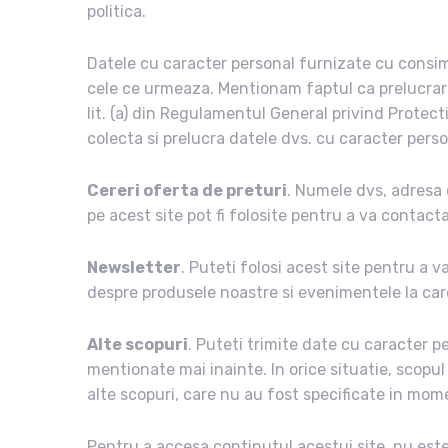
politica.
Datele cu caracter personal furnizate cu consimt
cele ce urmeaza. Mentionam faptul ca prelucrarea
lit. (a) din Regulamentul General privind Prote
colecta si prelucra datele dvs. cu caracter perso
Cereri oferta de preturi
. Numele dvs, adresa 
pe acest site pot fi folosite pentru a va contact
Newsletter
. Puteti folosi acest site pentru a v
despre produsele noastre si evenimentele la care
Alte scopuri
. Puteti trimite date cu caracter 
mentionate mai inainte. In orice situatie, scopul
alte scopuri, care nu au fost specificate in mome
Pentru a accesa continutul acestui site, nu este 