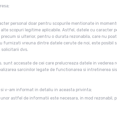
resa;
cter personal doar pentru scopurile mentionate in momentul 
alte scopuri legitime aplicabile. Astfel, datele cu caracter p
., precum si ulterior, pentru o durata rezonabila, care nu po
 nu furnizati vreuna dintre datele cerute de noi, este posibil
olicitarii dvs.
s. sunt accesate de cei care prelucreaza datele in vederea re
ealizarea sarcinilor legate de functionarea si intretinerea 
 si v-am informat in detaliu in aceasta privinta;
nor astfel de informatii este necesara, in mod rezonabil, 