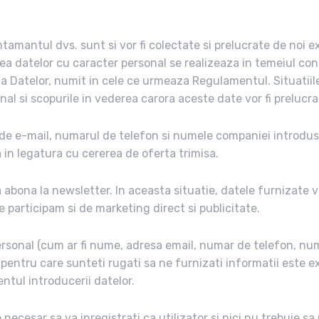
amantul dvs. sunt si vor fi colectate si prelucrate de noi ex
 datelor cu caracter personal se realizeaza in temeiul consi
ctia Datelor, numit in cele ce urmeaza Regulamentul. Situa
nal si scopurile in vederea carora aceste date vor fi prelucr
de e-mail, numarul de telefon si numele companiei introdus
a in legatura cu cererea de oferta trimisa.
a abona la newsletter. In aceasta situatie, datele furnizate v
 participam si de marketing direct si publicitate.
personal (cum ar fi nume, adresa email, numar de telefon, n
 pentru care sunteti rugati sa ne furnizati informatii este e
ntul introducerii datelor.
necesar sa va inregistrati ca utilizator si nici nu trebuie sa 