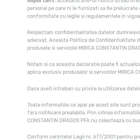
Important
: accesand site-ul nostru si/sau ofe
personal pe care ni le furnizati sa fie prelucrate
conformitate cu legile si regulamentele in vigoa
Respectam confidentialitatea datelor dumneavoas
adecvat. Aceasta Politica de Confidentialitate d
produsele si serviciile MIRICA CONSTANTIN DRAGO
Notam si ca aceasta declaratie poate fi actualiza
aplica exclusiv produselor si serviciilor MIRI
Daca aveti intrebari cu privire la utilizarea da
Toate informatiile ce apar pe acest site sunt
fara notificare prealabila. Prin citirea informatii
CONSTANTIN DRAGOS PFA nu colecteaza cu buna sti
Conform cerintelor Legii nr. 677/2001 pentru prot