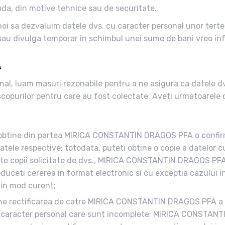
uda, din motive tehnice sau de securitate.
oi sa dezvaluim datele dvs. cu caracter personal unor terte
 sau divulga temporar in schimbul unei sume de bani vreo in
A
nal, luam masuri rezonabile pentru a ne asigura ca datele d
scopurilor pentru care au fost colectate. Aveti urmatoarele d
 a obtine din partea MIRICA CONSTANTIN DRAGOS PFA o confir
atele respective; totodata, puteti obtine o copie a datelor c
e alte copii solicitate de dvs., MIRICA CONSTANTIN DRAGOS PF
oduceti cererea in format electronic si cu exceptia cazului in
t in mod curent;
obtine rectificarea de catre MIRICA CONSTANTIN DRAGOS PFA a
cu caracter personal care sunt incomplete; MIRICA CONSTAN