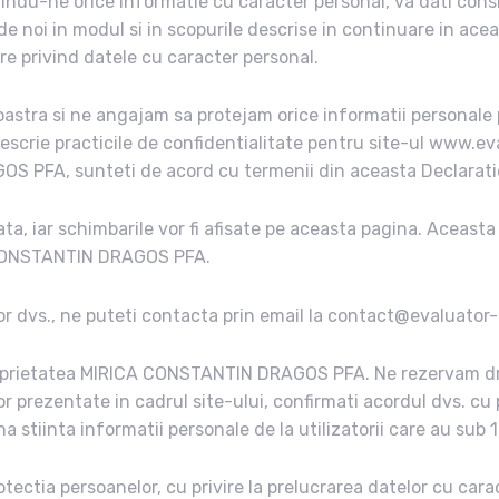
rindu-ne orice informatie cu caracter personal, va dati con
 de noi in modul si in scopurile descrise in continuare in acea
re privind datele cu caracter personal.
tra si ne angajam sa protejam orice informatii personale pe
escrie practicile de confidentialitate pentru site-ul www.ev
S PFA, sunteti de acord cu termenii din aceasta Declaratie 
ta, iar schimbarile vor fi afisate pe aceasta pagina. Aceasta 
CA CONSTANTIN DRAGOS PFA.
telor dvs., ne puteti contacta prin email la contact@evaluato
 proprietatea MIRICA CONSTANTIN DRAGOS PFA. Ne rezervam d
lor prezentate in cadrul site-ului, confirmati acordul dvs. cu 
inta informatii personale de la utilizatorii care au sub 1
ectia persoanelor, cu privire la prelucrarea datelor cu caract