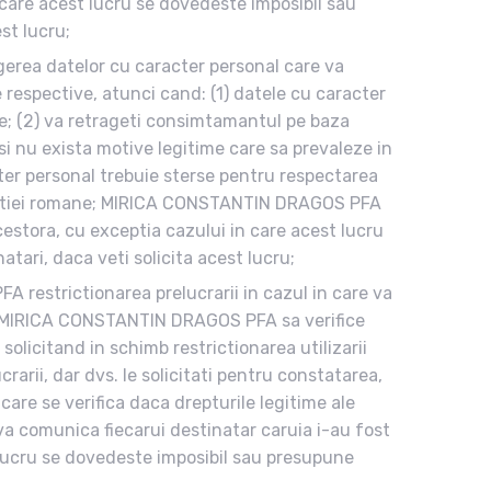
n care acest lucru se dovedeste imposibil sau
st lucru;
erea datelor cu caracter personal care va
 respective, atunci cand: (1) datele cu caracter
te; (2) va retrageti consimtamantul pe baza
 si nu exista motive legitime care sa prevaleze in
cter personal trebuie sterse pentru respectarea
islatiei romane; MIRICA CONSTANTIN DRAGOS PFA
cestora, cu exceptia cazului in care acest lucru
tari, daca veti solicita acest lucru;
A restrictionarea prelucrarii in cazul in care va
mite MIRICA CONSTANTIN DRAGOS PFA sa verifice
 solicitand in schimb restrictionarea utilizarii
rii, dar dvs. le solicitati pentru constatarea,
care se verifica daca drepturile legitime ale
comunica fiecarui destinatar caruia i-au fost
t lucru se dovedeste imposibil sau presupune